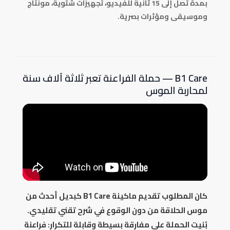
بمدة تصل إلى 15 ثانية للفيديو، تجهيزات شتوية، مونتاج
وموسيقى ومؤثرات بصرية.
B1 Care — حملة الفراعنة تعبر ثلاثة آلاف سنة
لمحاربة الموس
كان المطلوب تقديم ماكينة B1 Care كبديل أحدث من
موس الحلاقة من دون الوقوع في شرح تقني تقليدي.
بُنيت الحملة على مفارقة بسيطة وقابلة للتكرار: فراعنة