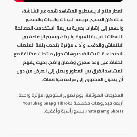
العطر منتج لا يستطيع المشاهد شمه عبر الشاشة،
لذلك كان التحدي ترجمة النوتات والثبات والحضور
والسعر إلى إشارات بصرية سريعة. استخدمت المعالجة
اللقطات القريبة للعبوة والرذاذ، وتغيير الإضاءة بين
الانتعاش والدفء، وأداء مؤثرة يتحدث بلغة المنصات
الاجتماعية. بُنيت الفيديوهات حول منتجات مختلفة مع
الحفاظ على وعد سعري وضمان واضح، بحيث يفهم
المشاهد الفرق بين العطور ويصل إلى العرض من دون
أن يتحول المحتوى إلى قراءة مواصفات.
المخرجات الموثقة:
يوم تصوير استوديو، مؤثرة واحدة،
أربعة فيديوهات مخصصة لـTikTok وSnap وYouTube
Shorts وInstagram، بنسخ رأسية وأفقية.