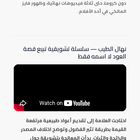
دون كروما، حتى ثلاثة فيديوهات نهائية، وظهور فايز
المالكي في أحد الأفلام.
نهال الطيب — سلسلة تشويقية تبيع قصة
العود لا اسمه فقط
احتاجت العلامة إلى تقديم أعواد طبيعية مرتفعة
القيمة بطريقة تثير الفضول وتوضح اختلاف المصدر
والرائحة والثبات. بدأت المعالجة بتشويقة حول