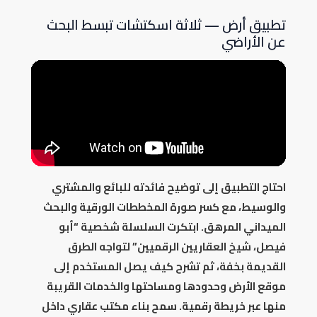
تطبيق أرض — ثلاثة اسكتشات تبسط البحث
عن الأراضي
احتاج التطبيق إلى توضيح فائدته للبائع والمشتري
والوسيط، مع كسر صورة المخططات الورقية والبحث
الميداني المرهق. ابتكرت السلسلة شخصية “أبو
فيصل، شيخ العقاريين الرقميين” لتواجه الطرق
القديمة بخفة، ثم تشرح كيف يصل المستخدم إلى
موقع الأرض وحدودها ومساحتها والخدمات القريبة
منها عبر خريطة رقمية. سمح بناء مكتب عقاري داخل