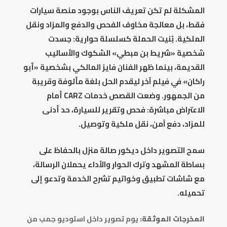
المشكلة لم تكن تعريف الناس بوجود منصة سيارات
فقط، بل معالجة مخاوف الفحص والدفع والمزاد ونقل
الملكية. بُنيت الحملة كسلسلة حوارية: جسدت
شخصية «شريط بن مبطي» الشكوك والأساليب
القديمة، بينما ظهر الفنان فايز المالكي بشخصية «أبو
راكان» في فيلم آخر ليقدم الحل بلغة مألوفة وقريبة
من الجمهور. وضعت القصص خدمات CARZ أمام
الاعتراض مباشرة: فحص وتقرير للسيارة، حد أدنى
للمزاد، دفع آمن، نقل ملكية وتوصيل.
سمح التصوير داخل ديكور صالة منزل بالحفاظ على
بساطة المشهد وترك الحوار والأداء يحملان الرسالة،
مع شاشات تطبيق وخواتيم تشرح الخدمة وتدعو إلى
تحميله.
المخرجات الموثقة:
يوم تصوير داخل استوديو جمب من