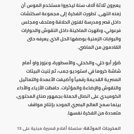
يعبرون ثلاثة آلاف سنة ليخبروا مستخدم الموس أن
زمنه انتهى. تطورت الفكرة إلى مجموعة اسكتشات
داخل قصر ومدرسة لفنون الحلاقة ومتحف ومجلس
فرعوني، وظهرت الماكينة داخل النقوش والحوارات
والبوابات الزمنية بوصفها الحل الذي يعرفه حتى
القادمون من الماضي.
صُوّر أبو خلي، والكحلي، والأسطورة، وعزوز واو أمام
شاشة كروما في استوديو جمب، ثم بُنيت البيئات
المصرية القديمة رقمياً وأضيفت الأعمدة والتماثيل
والنقوش والإضاءة والمؤثرات. حافظت الأزياء والأداء
الكوميدي على اتصال الحملة بجمهور صناع المحتوى،
بينما سمح العالم البصري الموحد بإنتاج مواقف
متعددة من الفكرة نفسها.
المخرجات الموثقة:
سلسلة أفلام قصيرة مبنية على 13