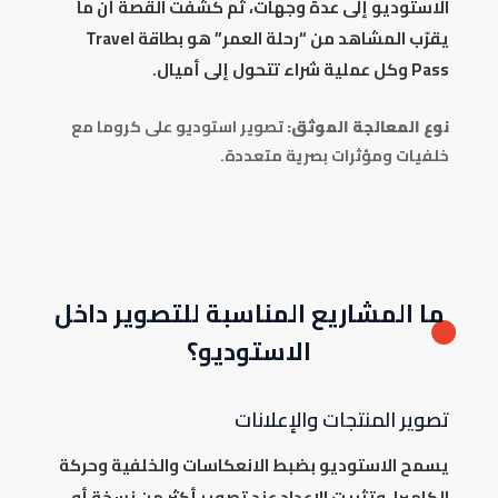
الاستوديو إلى عدة وجهات، ثم كشفت القصة أن ما
يقرّب المشاهد من “رحلة العمر” هو بطاقة Travel
Pass وكل عملية شراء تتحول إلى أميال.
نوع المعالجة الموثق:
تصوير استوديو على كروما مع
خلفيات ومؤثرات بصرية متعددة.
ما المشاريع المناسبة للتصوير داخل
الاستوديو؟
تصوير المنتجات والإعلانات
يسمح الاستوديو بضبط الانعكاسات والخلفية وحركة
الكاميرا، وتثبيت الإعداد عند تصوير أكثر من نسخة أو