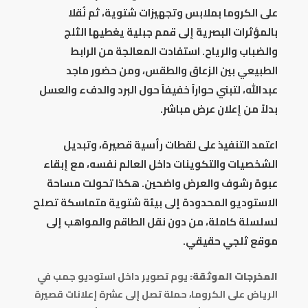
على الكروما بملابس وتجهيزات شتوية، ثم نُقلا
بالمؤثرات البصرية إلى قمم جبلية يغطيها الثلج
والضباب والرياح. استفادت المعالجة من الرابط
الطبيعي بين الزعاق والطقس، ومن حضور ماجد
عبدالله، لتبني حواراً خفيفاً حول البرد والدفء والعسل
بدلاً من إعلان عرض مباشر.
اعتمد التنفيذ على لقطات رأسية قصيرة، وتبديل
الشخصيات والتكوينات داخل العالم نفسه، مع إبقاء
عبوة رشوف والعرض واضحين. هكذا تحولت مساحة
الاستوديو المحدودة إلى بيئة شتوية متماسكة تصلح
لسلسلة كاملة، من دون نقل الطاقم والمواهب إلى
موقع ثلجي حقيقي.
المخرجات الموثقة:
يوم تصوير داخل استوديو جمب في
الرياض على الكروما، حملة تصل إلى عشرة إعلانات قصيرة