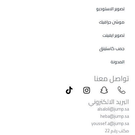
تصوير الاستوديو
موشن جرافيك
تصوير ايفينت
جمب كاستينق
المدونة
تواصل معنا
T
I
I
I
i
n
c
c
k
s
o
o
البريد الالكتروني
t
t
n
n
alsaloli@jump.sa
o
a
-
-
heba@jump.sa
k
g
s
p
youssef.a@jump.sa
r
n
h
مكتب رقم 22