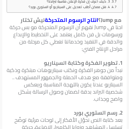
3. كيف أعرف إن فكرة الإعلان مناسبة لبراندنا؟
4. هل ممكن أطلب تعديل على السيناريو أو الستوري بورد؟
مع Jump؟
انتاج الرسوم المتحركة
ليش تختار
احنا في Jump نفهم أن الرسوم المتحركة مو بس حركة
ورسومات بل فن كامل يعتمد على التخطيط والإبداع
والدقة في التنفيذ وخدماتنا تغطي كل مرحلة من
مراحل الإنتاج الفني:
1. تطوير الفكرة وكتابة السيناريو
نبدأ من جوهر الفكرة ونكتب سيناريوهات مبتكرة وذكية
ومتوافقة مع هدف الحملة والجمهور المستهدف ..
السيناريو عندنا يكون باللهجة المناسبة ويعكس
شخصية البراند بدقة لضمان وصول الرسالة بشكل
واضح وجذاب.
2. رسم الستوري بورد
بعد كتابة النص نحوّل الأفكار إلى لوحات مرئية توضّح
تسلسل المشاهد وزوايا الكاميرا، الإضاءة، حركة