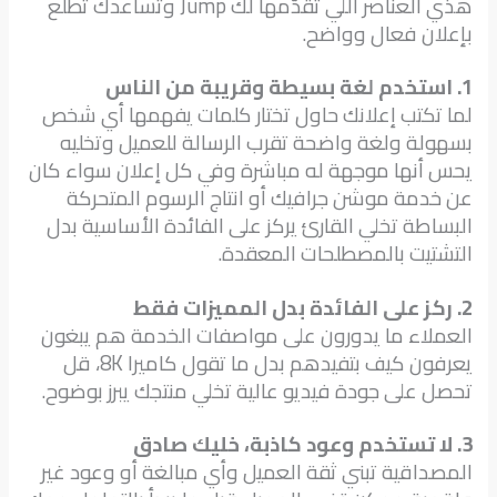
هذي العناصر اللي تقدّمها لك Jump وتساعدك تطلع
بإعلان فعال وواضح.
1. استخدم لغة بسيطة وقريبة من الناس
لما تكتب إعلانك حاول تختار كلمات يفهمها أي شخص
بسهولة ولغة واضحة تقرب الرسالة للعميل وتخليه
يحس أنها موجهة له مباشرة وفي كل إعلان سواء كان
عن خدمة موشن جرافيك أو انتاج الرسوم المتحركة
البساطة تخلي القارئ يركز على الفائدة الأساسية بدل
التشتيت بالمصطلحات المعقدة.
2. ركز على الفائدة بدل المميزات فقط
العملاء ما يدورون على مواصفات الخدمة هم يبغون
يعرفون كيف بتفيدهم بدل ما تقول كاميرا 8K، قل
تحصل على جودة فيديو عالية تخلي منتجك يبرز بوضوح.
3. لا تستخدم وعود كاذبة، خليك صادق
المصداقية تبني ثقة العميل وأي مبالغة أو وعود غير