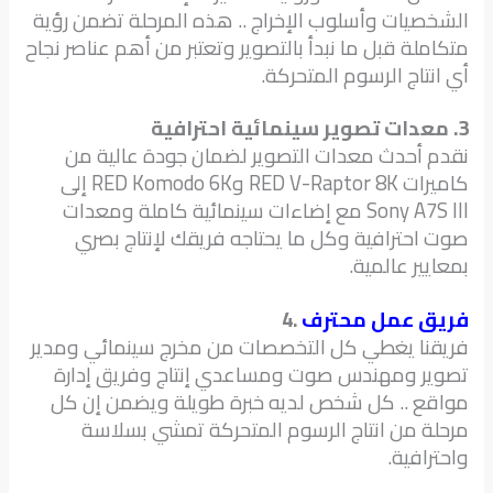
الشخصيات وأسلوب الإخراج .. هذه المرحلة تضمن رؤية
متكاملة قبل ما نبدأ بالتصوير وتعتبر من أهم عناصر نجاح
أي انتاج الرسوم المتحركة.
3. معدات تصوير سينمائية احترافية
نقدم أحدث معدات التصوير لضمان جودة عالية من
كاميرات RED V-Raptor 8K وRED Komodo 6K إلى
Sony A7S III مع إضاءات سينمائية كاملة ومعدات
صوت احترافية وكل ما يحتاجه فريقك لإنتاج بصري
بمعايير عالمية.
فريق عمل محترف
4.
فريقنا يغطي كل التخصصات من مخرج سينمائي ومدير
تصوير ومهندس صوت ومساعدي إنتاج وفريق إدارة
مواقع .. كل شخص لديه خبرة طويلة ويضمن إن كل
مرحلة من انتاج الرسوم المتحركة تمشي بسلاسة
واحترافية.