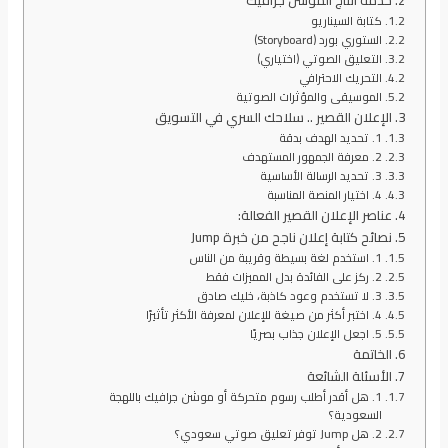
خدمة انتاج الموشن جرافيك
كتابة السيناريو
الستوري بورد (Storyboard)
التعليق الصوتي (اختياري)
التحريك الاحترافي
الموسيقى والمؤثرات الصوتية
الإعلان القصير .. سلاحك السري في التسويق
1. تحديد الهدف بدقة
2. معرفة الجمهور المستهدف
3. تحديد الرسالة الأساسية
4. اختيار المنصة المناسبة
عناصر الإعلان القصير الفعالة:
نصائح كتابة إعلان ناجح من خبرة Jump
1. استخدم لغة بسيطة وقريبة من الناس
2. ركز على الفائدة بدل المميزات فقط
3. لا تستخدم وعود كاذبة، خليك صادق
4. اختبر أكثر من صيغة للإعلان لمعرفة الأكثر تأثيرًا
5. اجعل الإعلان جذاب بصريًا
الخاتمة
الأسئلة الشائعة
1. هل أقدر أطلب رسوم متحركة أو موشن جرافيك باللهجة
السعودية؟
2. هل Jump توفر تعليق صوتي سعودي؟