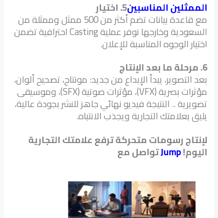
الممثلين المناسبين
5. اختيار
مع قاعدة بيانات تضم أكثر من 500 ممثل وممثلة من
السعودية وخارجها نوفر عملية Casting احترافية تضمن
اختيار الوجوه المناسبة للإعلان.
6. مرحلة ما بعد الإنتاج
بعد التصوير، يبدأ الإبداع من جديد: مونتاج، تصحيح ألوان،
مؤثرات بصرية (VFX)، مؤثرات صوتية (SFX)، وموسيقى
تصويرية .. النتيجة فيديو نهائي جاهز للنشر بجودة عالية،
يليق بعلامتك التجارية ويجذب الانتباه.
لإنتاج رسومات متحركة ترفع علامتك التجارية
اليوم!
Jump
تواصل مع