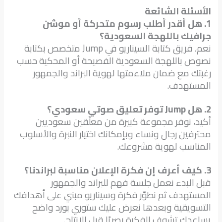
الأسئلة الشائعة
1. هل أقدر أطلب رسوم متحركة أو موشن
جرافيك باللهجة السعودية؟
نعم، فريق كتابة السيناريو في Jump متخصص بكتابة
نصوص باللهجة السعودية الفصيحة أو المحكية حسب
رغبتك مع ضمان ملاءمتها لهوية البراند والجمهور
المستهدف.
2. هل Jump توفر تعليق صوتي سعودي؟
أكيد، نوفر مجموعة كبيرة من معلّقين سعوديين
محترفين رجال ونساء وبإمكانك اختيار النبرة والأسلوب
المناسب لهوية مشروعك.
3. كيف أعرف إن فكرة الإعلان مناسبة لبراندنا؟
قبل البدء نعمل جلسة فهم للبراند والجمهور
المستهدف ثم نطوّر فكرة وسيناريو مبني على أهدافك
التسويقية وبعدها نعرض عليك ستوري بورد واضح
يساعدك تشوف الفكرة بصريًا قبل الإنتاج.