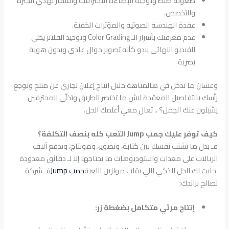
صعوبة ضبط وتوجيه الإضاءة الاحترافية وافتقار لهذي الخبرة
والتخصص.
عقدة الهندسة الصوتية والمؤثرات الخفية.
عدم معرفتك بأسرار الـ Color Grading وتوحيد الفلاتر يخلي
الفيديو النهائي يبدو كأنه تصوير جوال عادي وبدون هوية
بصرية.
وعشان ما تدخل في هالمتاهة خلال انتاج إعلان تجاري عن منتج وتوجع
رأسك بالتفاصيل المعقدة ليش ما تختصر الطريق وتخلّي المحترفين
يشيلون عنك الحِمل؟ .. تعال معي أعلمك الحل.
كيف توفر عليك جمب Jump التعب كله بنصف التكلفة؟
فـ بدل ما تشتت نفسك بين كتابة، وتصوير، ومونتاج، وتدفع آلاف
الريالات على معدات واستوديوهات ما تحتاجها إلا لـ دقائق معدودة
جابت لك الحل الذكي اللي يقلب موازين اللعبة
جمب Jump
فـ شركة
لصالح براندك:
إنتاج مرئي متكامل بضغطة زر: