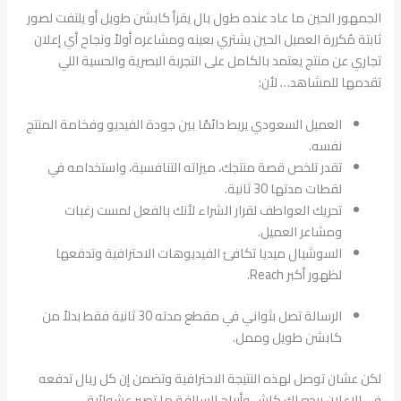
الجمهور الحين ما عاد عنده طول بال يقرأ كابشن طويل أو يلتفت لصور
ثابتة مُكررة العميل الحين يشتري بعينه ومشاعره أولاً ونجاح أي إعلان
تجاري عن منتج يعتمد بالكامل على التجربة البصرية والحسية اللي
تقدمها للمشاهد… لأن:
العميل السعودي يربط دائمًا بين جودة الفيديو وفخامة المنتج
نفسه.
تقدر تلخص قصة منتجك، ميزاته التنافسية، واستخدامه في
لقطات مدتها 30 ثانية.
تحريك العواطف لقرار الشراء لأنك بالفعل لمست رغبات
ومشاعر العميل.
السوشيال ميديا تكافئ الفيديوهات الاحترافية وتدفعها
لظهور أكبر Reach.
الرسالة تصل بثواني في مقطع مدته 30 ثانية فقط بدلاً من
كابشن طويل وممل.
لكن عشان توصل لهذه النتيجة الاحترافية وتضمن إن كل ريال تدفعه
في الإعلان يرجع لك كاش وأرباح السالفة ما تصير عشوائية…