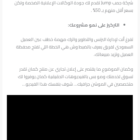
شركة جمب Jump تقدم لك جودة الوكالات الإعلانية الضخمة ولكن
بسعر أقل منهم بـ 50% .
التركيز على نمو مشروعك:
تفرغ أنت لإدارة البزنس والتطوير واترك مهمة خطف عين العميل
السعودي لفريق يعرف بالضبط وش هي الخطة اللي تفتح محفظة
العميل وتزيد مبيعاتك.
وكمان الموضوع ما يقتصر على إعلان تجاري عن منتج كمان تقدر
تسوق لخدمتك ومو بس بالفيديوهات الحقيقية كمان يوفروا لك
متخصصين في الموشن جرافيك… شوف بنفسك هذا الفيديو…