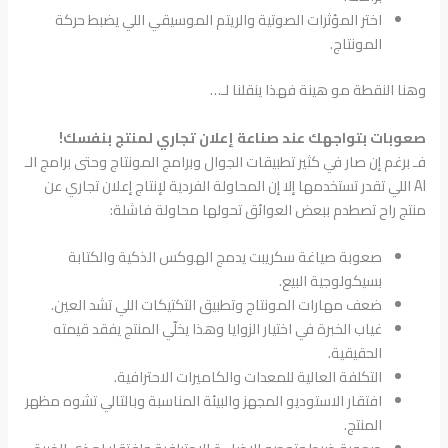
اختر المؤثرات الصوتية والريتم الموسيقي اللي يضبط حركة
المونتاج.
وهنا النقطة مو هينة فهذا ينقلنا لـ…
صعوبات بتواجهك عند صناعة إعلان تجاري لمنتج بنفسك!
فـ برغم إن صار في كثير تطبيقات الجوال وبرامج المونتاج وحتى برامج الـ
AI اللي تقدر تستخدمها إلا إن المحاولة الفردية لإنتاج إعلان تجاري عن
منتج راح تصطدم ببعض العوائق تحولها محاولة فاشلة:
صعوبة صياغة سكريبت يدمج الهوكس الذكية والكتابة
بسيكولوجية البيع.
ضعف مهارات المونتاج وتطبيق التكتيكات اللي تشد العين.
غياب الخبرة في اختيار الزوايا وهذا يخلّي المنتج يفقد قيمته
الحقيقية.
التكلفة العالية للمعدات والكاميرات الاحترافية.
افتقار الاستوديو المجهز والبيئة المناسبة وبالتالي تشوه مظهر
المنتج.