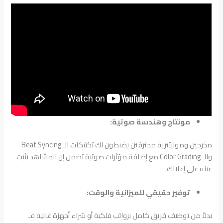
مونتاج وهندسة صوتية:
مخرجين ومونيتيرية محترفين يضبطون لك تكتيكات الـ Beat Syncing
والـ Color Grading مع إضافة مؤثرات صوتية تضمن إن المشاهد يثبت
عينه على إعلانك.
توفير حقيقي للميزانية والوقت:
بدلاً من توظيف فريق كامل برواتب فلكية أو شراء أجهزة غالية فـ