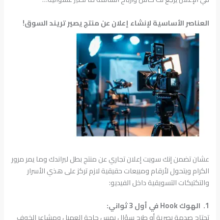
العناصر الأساسية لإنشاء إعلان عن منتج يصير تريند السوق!
عشان تضمن إنك سويت إعلان تجاري عن منتج بطل لبراندك وما يمر مرور
الكرام ويتحول لأرقام ومبيعات حقيقية لازم تركز على هذي الأسرار
والتكتيكات التسويقية داخل الفيديو:
1. الهوك Hook في أول 3 ثواني:
تحتاج صدمة بصرية أو طرح سؤال يمس حاجة العميل ومشاعر الخوف