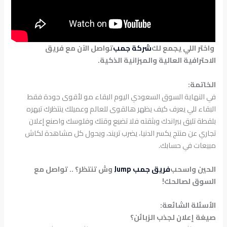
واختر اللي يجمع لك
شركة جمب
تواصل الآن مع فريق
الاحترافية العالية والميزانية الذكية.
الخاتمة:
في النهاية السوق السعودي اليوم البقاء مو لأقوى جودة فقط
البقاء للي يعرف كيف يظهر هالقوى للعالم وعميلك ينتظرك تبهره
بلقطة تليق ببراندك وبثقته فلا تضيع وقتك وفلوسك واصنع إعلان
تجاري عن منتج يكسر الدنيا، يضرب تريند، ويحول كل مشاهدة لكاش
مبيعات في حسابك.
الحين واسحب
فريق جمب Jump
وش تنتظر؟ .. تواصل مع
السوق لصالحك!
الأسئلة الشائعة:
صيغة إعلان لجذب الزبائن؟