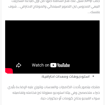
جمب Jump تشيل عنك هم السالفة كلها من أول صياغة السكريبت
البيعي المدروس لين التصوير السينمائي والمونتاج الاحترافي… شوف
بنفسك…
استوديوهات ومعدات احترافية:
منتجك بيتصور بأحدث الكاميرات والعدسات وتتوزع عليه الإضاءة بأيدي
خبراء متخصصين وفي بيئة استوديو معزولة تبرز فخامته وتفاصيله
سواء الفيديو يحتاج كرومات أو ديكورات حية.