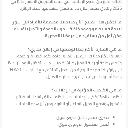
هناك الكثير من الصيغ الإعلانية التي لاقت الكثير من الانتشار حاليًا في
2026 وهذي صيغة إعلان جذابة يمكن تستخدمها لجذب الزبائن:
ما تحصّل هذا المنتج!! لأن منتجاتنا مصممة للأفراد اللي يبون
نتيجة فعلية مو وعود كاذبة… جرب الجودة والتميز بنفسك
وكن أول من يستفيد من عروضنا الحصرية.
ما هي العبارة الأكثر جذبًا لوضعها في إعلان تجاري؟
العبارة الأكثر جذبًا في الإعلان التجاري عادة تكون قصيرة، واضحة،
وتلمس حاجة أو رغبة العميل مباشرة مثال: جرب الأفضل اليوم لأن هذا
اللي يليق بك! فهذه النوعية من الجمل تتماشى مع اسلوب الـ FOMO
وهذا أسلوب تسويق حديث يجذب انتباه العميل.
ما هي الكلمات المؤثرة في الإعلانات؟
الكلمات المؤثرة في الإعلانات هي الكلمات التي تشد الانتباه، تثير
الفضول، وتدفع العميل للتفاعل أو الشراء ومن أبرز هذه الكلمات:
حصري، محدود، الآن، سريع، سهل.
أفضل، مضمون، موثوق، قوي.