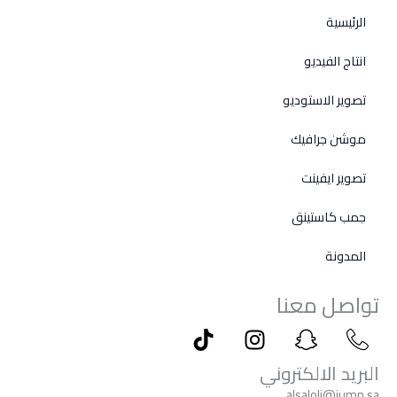
الرئيسية
انتاج الفيديو
تصوير الاستوديو
موشن جرافيك
تصوير ايفينت
جمب كاستينق
المدونة
تواصل معنا
T
I
I
I
i
n
c
c
k
s
o
o
البريد الالكتروني
t
t
n
n
alsaloli@jump.sa