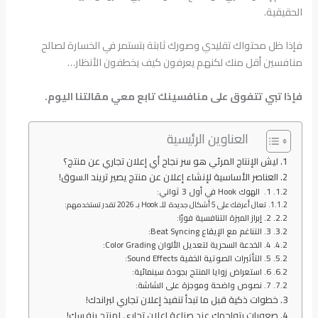
الحقيقية.
فإذا ظل محتواك تقليدي وصورك ثابتة بتستمر في الخسارة لصالح
منافسين أقل منك لكنهم يعرفون كيف يخطفون الأنظار…
فإذا تبي تتفوق على منافسينك تابع معي مقالتنا اليوم.
العناوين الرئيسية
ليش الإنتاج المرئي هو سر نجاح أي إعلان تجاري عن منتج؟
العناصر الأساسية لإنشاء إعلان عن منتج يصير تريند السوق!
1. الهوك Hook في أول 3 ثواني:
تعال أعرفك على 5 أشكال جديدة للـ Hook بـ 2026 تقدر تستخدمهم:
2. إبراز الميزة التنافسية فورًا:
3. التناغم مع الإيقاع Beat Syncing:
4. الخدعة السحرية لتعديل الألوان Color Grading:
5. التأثيرات الصوتية الخفية Sound Effects:
6. استعراض زوايا المنتج بجودة سينمائية:
7. نصوص واضحة وموجزة على الشاشة:
خطوات ذكية قبل ما تبدأ تنفيذ إعلان تجاري لبراندك!
صعوبات بتواجهك عند صناعة إعلان تجاري لمنتج بنفسك!