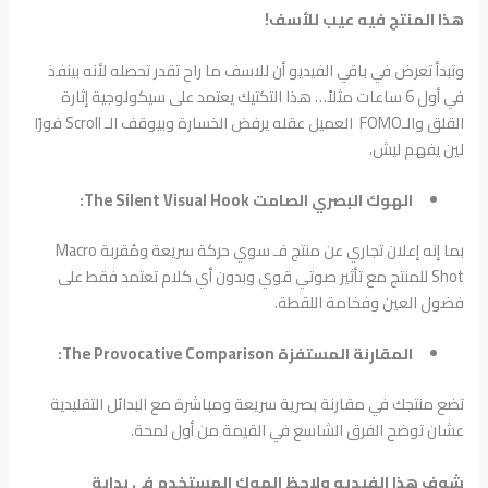
هذا المنتج فيه عيب للأسف!
وتبدأ تعرض في باقي الفيديو أن للاسف ما راح تقدر تحصله لأنه بينفذ
في أول 6 ساعات مثلاً… هذا التكتيك يعتمد على سيكولوجية إثارة
القلق والـFOMO العميل عقله يرفض الخسارة وبيوقف الـ Scroll فورًا
لين يفهم ليش.
الهوك البصري الصامت The Silent Visual Hook:
بما إنه إعلان تجاري عن منتج فـ سوي حركة سريعة ومُقربة Macro
Shot للمنتج مع تأثير صوتي قوي وبدون أي كلام تعتمد فقط على
فضول العين وفخامة اللقطة.
المقارنة المستفزة The Provocative Comparison:
تضع منتجك في مقارنة بصرية سريعة ومباشرة مع البدائل التقليدية
عشان توضح الفرق الشاسع في القيمة من أول لمحة.
شوف هذا الفيديو ولاحظ الهوك المستخدم في بداية