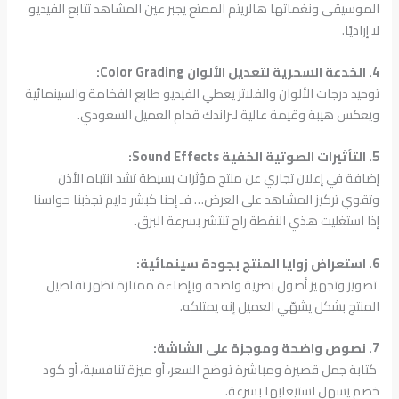
الموسيقى ونغماتها هالريتم الممتع يجبر عين المشاهد تتابع الفيديو
لا إراديًا.
4. الخدعة السحرية لتعديل الألوان Color Grading:
توحيد درجات الألوان والفلاتر يعطي الفيديو طابع الفخامة والسينمائية
ويعكس هيبة وقيمة عالية لبراندك قدام العميل السعودي.
5. التأثيرات الصوتية الخفية Sound Effects:
إضافة في إعلان تجاري عن منتج مؤثرات بسيطة تشد انتباه الأذن
وتقوي تركيز المشاهد على العرض… فـ إحنا كبشر دايم تجذبنا حواسنا
إذا استغليت هذي النقطة راح تنتشر بسرعة البرق.
6. استعراض زوايا المنتج بجودة سينمائية:
تصوير وتجهيز أصول بصرية واضحة وبإضاءة ممتازة تظهر تفاصيل
المنتج بشكل يشهّي العميل إنه يمتلكه.
7. نصوص واضحة وموجزة على الشاشة:
كتابة جمل قصيرة ومباشرة توضح السعر، أو ميزة تنافسية، أو كود
خصم يسهل استيعابها بسرعة.