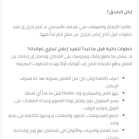
لكن الصدق؟
طالما الأرقام والمبيعات هي هدفك الأساسي فـ لازم تدري إن فيه
خطوات قبل انتاج إعلان تجاري عن منتج لازم تبدأ فيها.
خطوات ذكية قبل ما تبدأ تنفيذ إعلان تجاري لبراندك!
فـ عشان ما تضيع وقتك وفلوسك على الفاضي وتضمن إن إعلانك عن
المنتج يطلع بالحبكة الصح رتب أوراقك أولاً بهذه الخطوات السريعة:
اعرف بالضبط وش تبي من العميل يسويه بعد ما يشوف
الإعلان.
جهز النص والسيناريو والـ Hooks قبل ما تبدأ أي لقطة.
رسم الستوري بورد وتخيل زوايا التصوير وحركة المنتجات على
الورق لتوفير الوقت.
اجمع الفيديوهات، الصور، والملفات بجودتها الكاملة في مجلد
واحد.
حدد الفلاتر والدرجات والألوان اللي تتماشى مع روح وفخامة
براندك.