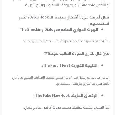
أو النقص عنده عشان تجبره يوقف السكرول ويتابع للنهاية.
تعال أعرفك على 5 أشكال جديدة للـ Hook بـ 2026 تقدر
تستخدمهم:
الهوك الحواري الصادم The Shocking Dialogue
تبدأ بمحادثة سريعة أو جملة جريئة تضرب فكرة منتشرة مثل:
مين قال لك إن الجودة العالية مهمة؟؟
النتيجة الفورية The Result First:
اعرض في بداية إعلان تجاري عن منتج النتيجة النهائية للمنتج في أول
ثانية قبل ما تشرح طريقة الاستخدام.
الإخفاق المزيف The Fake Flaw Hook:
تبدأ الفيديو بلقطة لمنتجك ومعه صوت أو نص صادم يقول: